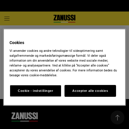
Find en forhandler
Cookies
Vi anvender cookies og andre teknologier til sideoptimering samt
For at finde en forhandler der har en specifik model, brug Find en
salgsfremmende og markedsføringsmæssige formål. Vi deler også
forhandler-funktionen på modellens produktside.
information om din anvendelse af vores website med sociale medier,
reklame- og analysepartnere. Ved at klikke på “Accepter alle cookies”
accepterer du vores anvendelse af cookies. For mere information bedes du
Indtast postnr./adresse/by
besøge vores cookie-meddelelse.
Søg
Alt
Cookie - indstillinger
Accepter alle cookies